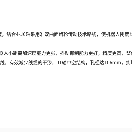
度，结合4-J6轴采用准双曲面齿轮传动技术路线，使机器人刚度比
器人小距离加速度能力更强，抖动抑制能力更好，精度更高，整体
置布线，有效减少线缆的干涉，J1轴中空结构，孔径达106mm，