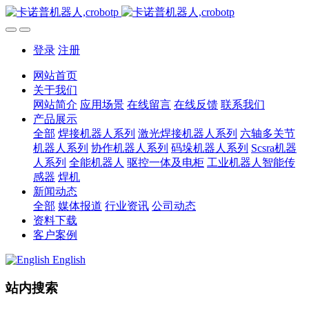
登录
注册
网站首页
关于我们
网站简介
应用场景
在线留言
在线反馈
联系我们
产品展示
全部
焊接机器人系列
激光焊接机器人系列
六轴多关节
机器人系列
协作机器人系列
码垛机器人系列
Scsra机器
人系列
全能机器人
驱控一体及电柜
工业机器人智能传
感器
焊机
新闻动态
全部
媒体报道
行业资讯
公司动态
资料下载
客户案例
English
站内搜索