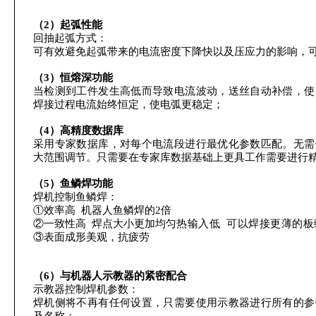
（2）起弧性能
回抽起弧方式：
可有效避免起弧带来的电流密度下降快以及压应力的影响，
（3）恒熔深功能
当检测到工件发生高低而导致电流波动，送丝自动补偿，使
焊接过程电流始终恒定，使电弧更稳定；
（4）高精度数据库
采用专家数据库，对每个电流段进行最优化参数匹配。无需
大范围调节。只需要在专家库数据基础上更具工作需要进行
（5）鱼鳞焊功能
焊机控制鱼鳞焊：
①效率高 机器人鱼鳞焊的2倍
②一致性高 焊点大小更加均匀
热输入低 可以焊接更薄的
③表面成形美观，抗疲劳
（6）与机器人示教器的紧密配合
示教器控制焊机参数：
焊机侧将不再有任何设置，只需要使用示教器进行所有的参