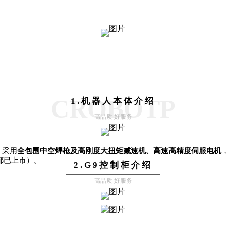
CROBOTP
1.机器人本体介绍
高品质 好服务
：采用
全包围中空焊枪及高刚度大扭矩减速机、高速高精度伺服电机
-W 都已上市）。
2.G9控制柜介绍
高品质 好服务