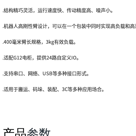
.
结构精巧灵活，运行速度快、传动精度高、噪声小。
.机器人高刚性臂设计，可以在一个包装中同时实现高负载和高
.
400毫米臂长规格，3kg有效负载。
.
适配G12电柜，提供24路自定义IO。
.
支持串口、网络、USB等多种接口形式。
.
适用于搬运、码垛、装配、3C等多种应用场合。
产品
参数